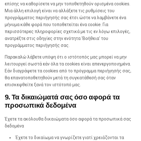
ε
επίσης να καθορίσετε να μην τοποθετηθούν ορισμένα cookies.
ι
ς
Μια άλλη επιλογή είναι να αλλάξετε τις ρυθμίσεις του
προγράμματος περιήγησής σας έτσι ώστε να λαμβάνετε ένα
μήνυμα κάθε φορά που τοποθετείται ένα cookie. Για
περισσότερες πληροφορίες σχετικά με τις εν λόγω επιλογές,
ανατρέξτε στις οδηγίες στην ενότητα 'Βοήθεια' του
προγράμματος περιήγησής σας.
Παρακαλώ λάβετε υπόψη ότι ο ιστότοπός μας μπορεί να μην
λειτουργεί σωστά εάν όλα τα cookies είναι απενεργοποιημένα.
Εάν διαγράψετε τα cookies από το πρόγραμμα περιήγησής σας,
θα επανατοποθετηθούν μετά τη συγκατάθεσή σας όταν
επισκεφθείτε ξανά τον ιστότοπό μας.
9. Τα δικαιώματά σας όσο αφορά τα
προσωπικά δεδομένα
Έχετε τα ακόλουθα δικαιώματα όσο αφορά τα προσωπικά σας
δεδομένα
Έχετε το δικαίωμα να γνωρίζετε γιατί χρειάζονται τα