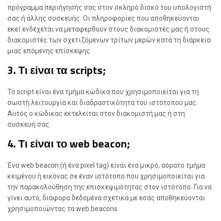
πρόγραμμα περιήγησής σας στον σκληρό δίσκο του υπολογιστή
σας ή άλλης συσκευής. Οι πληροφορίες που αποθηκεύονται
εκεί ενδέχεται να μεταφερθούν στους διακομιστές μας ή στους
διακομιστές των σχετιζόμενων τρίτων μερών κατά τη διάρκεια
μιας επόμενης επίσκεψης.
3. Τι είναι τα scripts;
Το script είναι ένα τμήμα κώδικα που χρησιμοποιείται για τη
σωστή λειτουργία και διαδραστικότητα του ιστότοπού μας.
Αυτός ο κώδικας εκτελείται στον διακομιστή μας ή στη
συσκευή σας.
4. Τι είναι το web beacon;
Ένα web beacon (ή ένα pixel tag) είναι ένα μικρό, αόρατο τμήμα
κειμένου ή εικόνας σε έναν ιστότοπο που χρησιμοποιείται για
την παρακολούθηση της επισκεψιμότητας στον ιστότοπο. Για να
γίνει αυτό, διάφορα δεδομένα σχετικά με εσάς αποθηκεύονται
χρησιμοποιώντας τα web beacons.