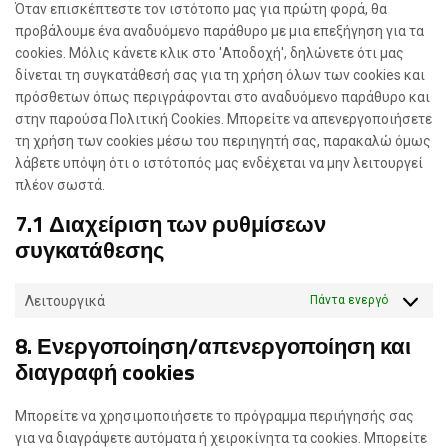
Όταν επισκέπτεστε τον ιστότοπο μας για πρώτη φορά, θα
προβάλουμε ένα αναδυόμενο παράθυρο με μια επεξήγηση για τα
cookies. Μόλις κάνετε κλικ στο 'Αποδοχή', δηλώνετε ότι μας
Ονοματεπώνυμο
*
δίνεται τη συγκατάθεσή σας για τη χρήση όλων των cookies και
πρόσθετων όπως περιγράφονται στο αναδυόμενο παράθυρο και
First
Last
στην παρούσα Πολιτική Cookies. Μπορείτε να απενεργοποιήσετε
Email
*
τη χρήση των cookies μέσω του περιηγητή σας, παρακαλώ όμως
λάβετε υπόψη ότι ο ιστότοπός μας ενδέχεται να μην λειτουργεί
πλέον σωστά.
Γράψτε το μήνυμά σας
7.1 Διαχείριση των ρυθμίσεων
συγκατάθεσης
Ό
Όροι και Προϋποθέσεις
*
ρ
Λειτουργικά
Πάντα ενεργό
ο
Έχω διαβάσει και αποδέχομαι την
Πολιτική
ι
Απορρήτου
και τους
Όρους Χρήσης
του
τ
8. Ενεργοποίηση/απενεργοποίηση και
καταστήματος.
ο
Π
διαγραφή cookies
ρ
Αποστολή
ο
ϋ
π
ο
Μπορείτε να χρησιμοποιήσετε το πρόγραμμα περιήγησής σας
θ
έ
για να διαγράψετε αυτόματα ή χειροκίνητα τα cookies. Μπορείτε
σ